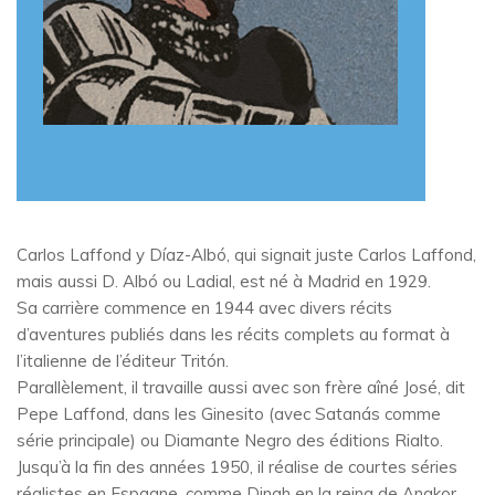
Carlos Laffond y Díaz-Albó, qui signait juste Carlos Laffond,
mais aussi D. Albó ou Ladial, est né à Madrid en 1929.
Sa carrière commence en 1944 avec divers récits
d’aventures publiés dans les récits complets au format à
l’italienne de l’éditeur Tritón.
Parallèlement, il travaille aussi avec son frère aîné José, dit
Pepe Laffond, dans les Ginesito (avec Satanás comme
série principale) ou Diamante Negro des éditions Rialto.
Jusqu’à la fin des années 1950, il réalise de courtes séries
réalistes en Espagne, comme Dinah en la reina de Angkor