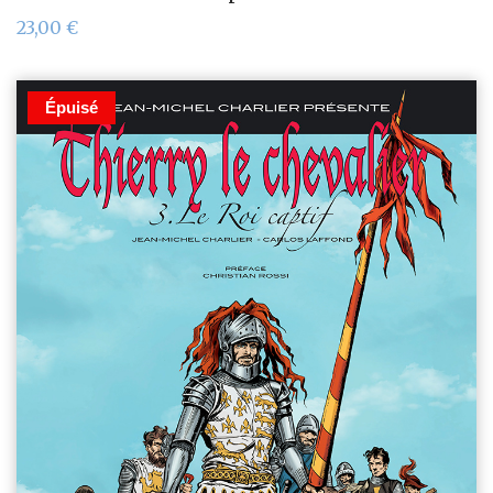
23,00
€
Épuisé