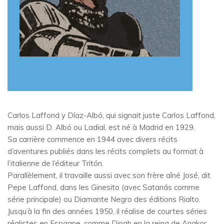
Carlos Laffond y Díaz-Albó, qui signait juste Carlos Laffond,
mais aussi D. Albó ou Ladial, est né à Madrid en 1929.
Sa carrière commence en 1944 avec divers récits
d’aventures publiés dans les récits complets au format à
l’italienne de l’éditeur Tritón.
Parallèlement, il travaille aussi avec son frère aîné José, dit
Pepe Laffond, dans les Ginesito (avec Satanás comme
série principale) ou Diamante Negro des éditions Rialto.
Jusqu’à la fin des années 1950, il réalise de courtes séries
réalistes en Espagne, comme Dinah en la reina de Angkor