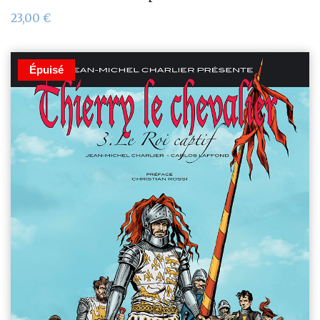
23,00
€
Épuisé