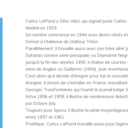
Carlos Laffond y Díaz-Albó, qui signait juste Carlos
Madrid en 1929.
Sa carrière commence en 1944 avec divers récits d’
format à l’italienne de l’éditeur Tritón.
Parallèlement, il travaille aussi avec son frère aîné
Satanás comme série principale) ou Diamante Negro
Jusqu’à la fin des années 1950, il réalise de courte
reina de Angkor ou Guillermo (1954), Juan Aventuras
C’est alors qu’il décide d’émigrer pour fuir la consol
d’origine. Il choisit de s’installer en France, travail
Georges Troisfontaines qui fournit le journal belge S
Entre 1956 et 1959, il illustre de nombreuses didact
par Octave Joly.
Toujours pour Spirou, il illustre la série moyenâgeuse
entre 1957 et 1961.
Prolifique, Carlos Laffond travaille aussi pour l’ag