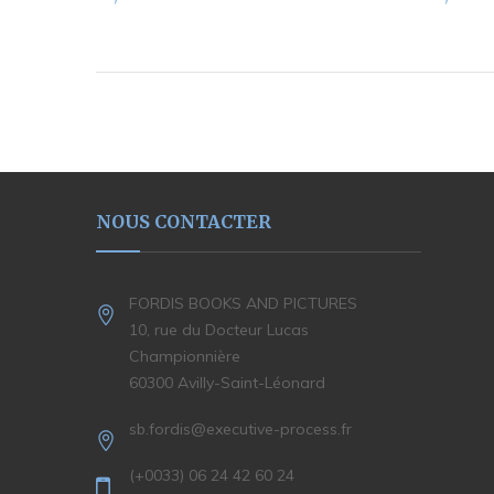
NOUS CONTACTER
FORDIS BOOKS AND PICTURES
10, rue du Docteur Lucas
Championnière
60300 Avilly-Saint-Léonard
sb.fordis@executive-process.fr
(+0033) 06 24 42 60 24