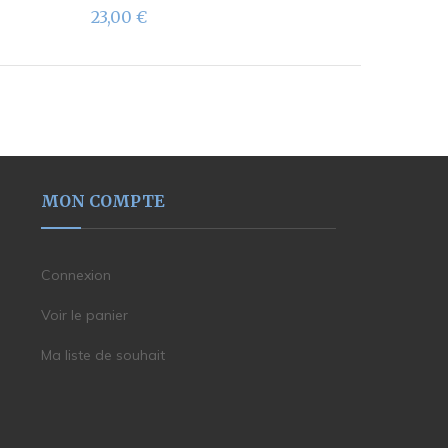
23,00
€
MON COMPTE
Connexion
Voir le panier
Ma liste de souhait