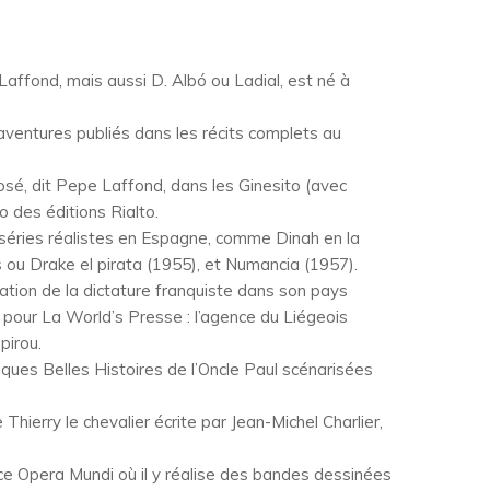
 Laffond, mais aussi D. Albó ou Ladial, est né à
aventures publiés dans les récits complets au
 José, dit Pepe Laffond, dans les Ginesito (avec
 des éditions Rialto.
s séries réalistes en Espagne, comme Dinah en la
 ou Drake el pirata (1955), et Numancia (1957).
idation de la dictature franquiste dans son pays
lant pour La World’s Presse : l’agence du Liégeois
pirou.
iques Belles Histoires de l’Oncle Paul scénarisées
 Thierry le chevalier écrite par Jean-Michel Charlier,
ence Opera Mundi où il y réalise des bandes dessinées