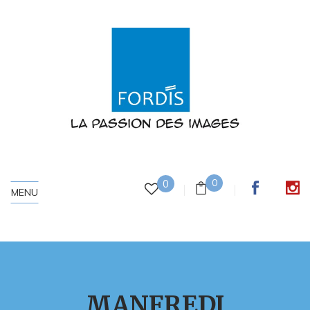
0
0
MENU
MANFREDI