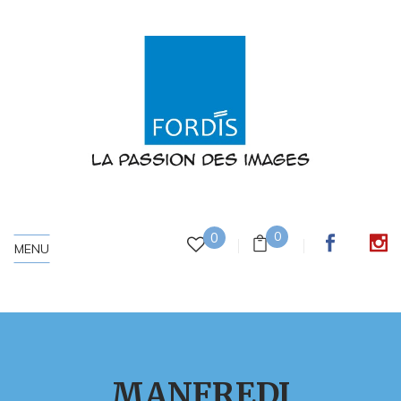
0
0
MENU
MANFREDI