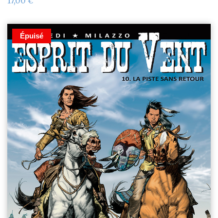
17,00
€
Épuisé