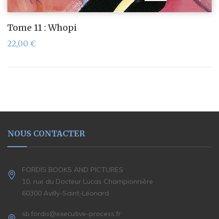
Tome 11 : Whopi
22,00
€
NOUS CONTACTER
FORDIS BOOKS AND PICTURES
10, rue du Docteur Lucas Championnière
60300 Avilly-Saint-Léonard
sb.fordis@executive-process.fr