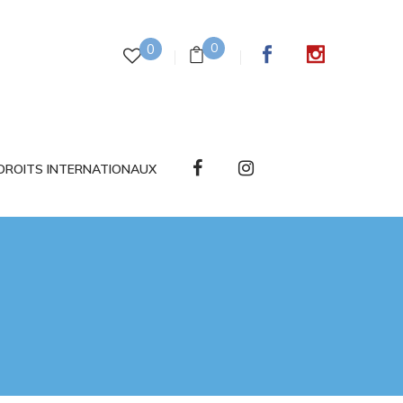
0
0
DROITS INTERNATIONAUX
N