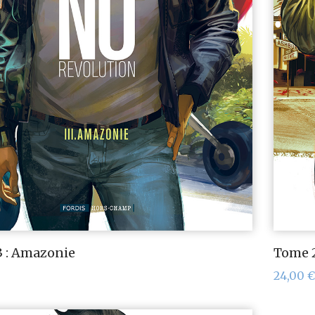
 : Amazonie
Tome 2
24,00
€