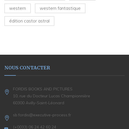
western
western fantastique
édition castor astral
NOUS CONTACTER
FORDIS BOOKS AND PICTURES
10, rue du Docteur Lucas Championnière
60300 Avilly-Saint-Léonard
sb.fordis@executive-process.fr
(+0033) 06 24 42 60 24