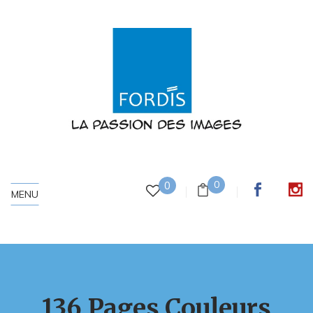
0
0
MENU
136 Pages Couleurs