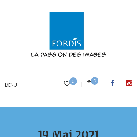
0
0
MENU
19 Mai 2021