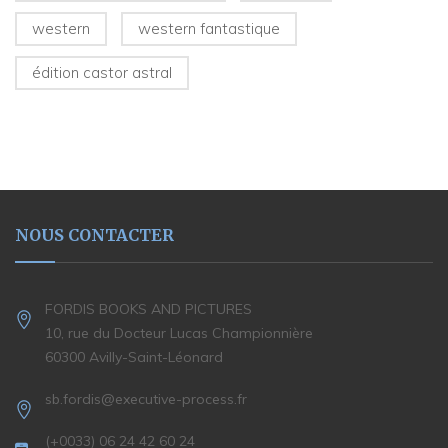
western
western fantastique
édition castor astral
NOUS CONTACTER
FORDIS BOOKS AND PICTURES
10, rue du Docteur Lucas Championnière
60300 Avilly-Saint-Léonard
sb.fordis@executive-process.fr
(+0033) 06 24 42 60 24