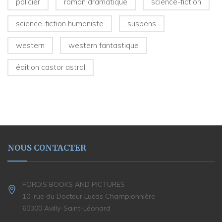
policier
roman dramatique
science-fiction
science-fiction humaniste
suspens
western
western fantastique
édition castor astral
NOUS CONTACTER
FORDIS BOOKS AND PICTURES
10, rue du Docteur Lucas Championnière
60300 Avilly-Saint-Léonard