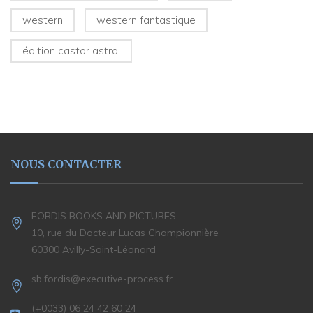
western
western fantastique
édition castor astral
NOUS CONTACTER
FORDIS BOOKS AND PICTURES
10, rue du Docteur Lucas Championnière
60300 Avilly-Saint-Léonard
sb.fordis@executive-process.fr
(+0033) 06 24 42 60 24