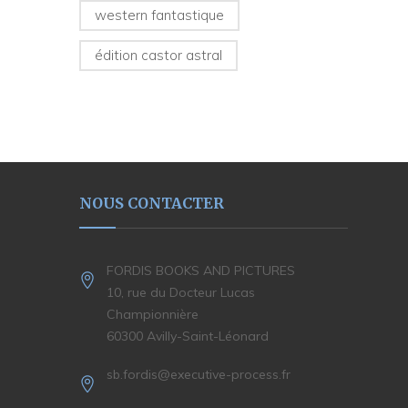
western fantastique
édition castor astral
NOUS CONTACTER
FORDIS BOOKS AND PICTURES
10, rue du Docteur Lucas
Championnière
60300 Avilly-Saint-Léonard
sb.fordis@executive-process.fr