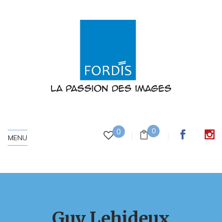
0
0
MENU
Guy Lehideux