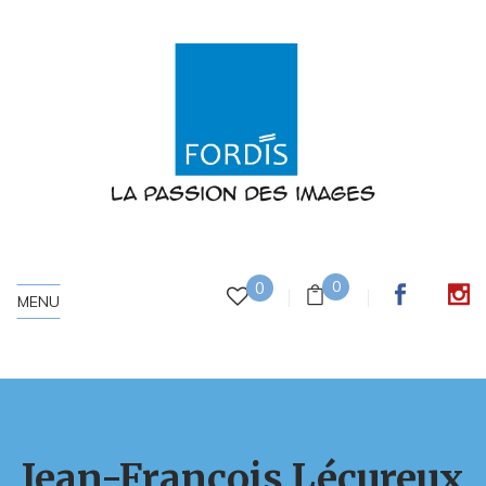
0
0
MENU
Jean-François Lécureux