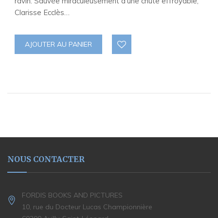
ravin. Sauvée miraculeusement d’une chute effroyable,
Clarisse Ecclès…
AJOUTER AU PANIER
NOUS CONTACTER
FORDIS BOOKS AND PICTURES
10, rue du Docteur Lucas Championnière