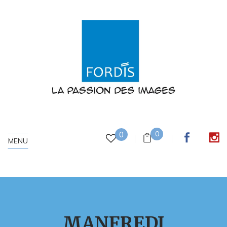
0
0
MENU
MANFREDI