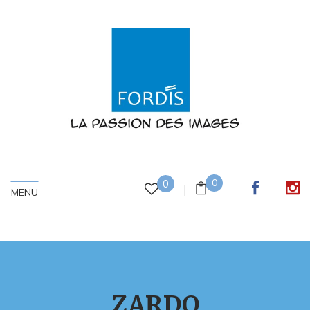
0
0
MENU
ZARDO