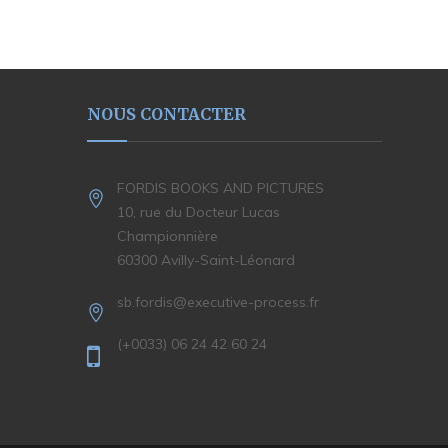
NOUS CONTACTER
FORDIS BOOKS AND PICTURES
10, rue du Docteur Lucas
Championnière
60300 Avilly-Saint-Léonard
sb.fordis@executive-process.fr
(+0033) 06 24 42 60 24