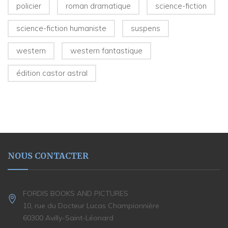
policier
roman dramatique
science-fiction
science-fiction humaniste
suspens
western
western fantastique
édition castor astral
NOUS CONTACTER
FORDIS BOOKS AND PICTURES
10, rue du Docteur Lucas Championnière
60300 Avilly-Saint-Léonard