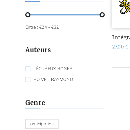
Entre :
€
24
- €
32
Intégra
27,00
€
Auteurs
LÉCUREUX ROGER
POÏVET RAYMOND
Genre
anticipation