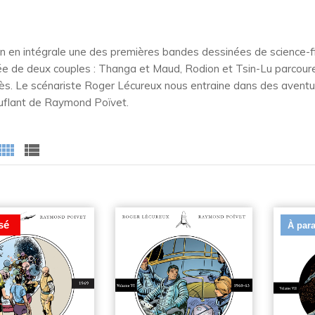
fin en intégrale une des premières bandes dessinées de science-fi
 de deux couples : Thanga et Maud, Rodion et Tsin-Lu parcouren
ès. Le scénariste Roger Lécureux nous entraine dans des aventu
flant de Raymond Poïvet.
sé
À para