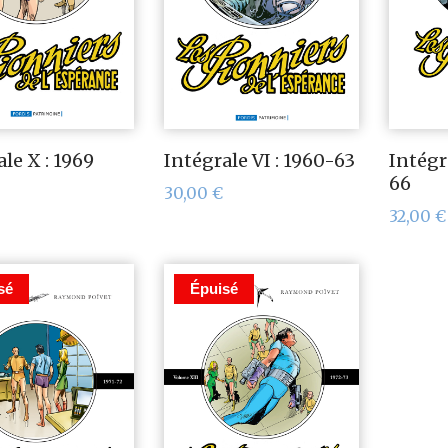
le X : 1969
Intégrale VI : 1960-63
Intégra
66
30,00
€
32,00
€
sé
Épuisé