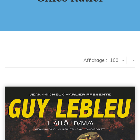
Affichage :
100