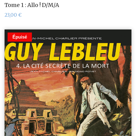
Tome 1 : Allo ! D/M/A
23,00
€
Épuisé