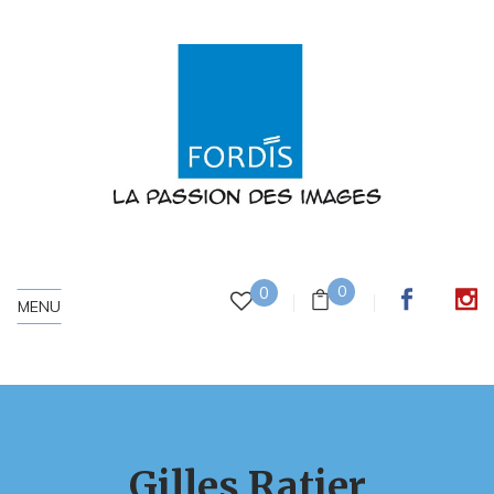
0
0
MENU
Gilles Ratier