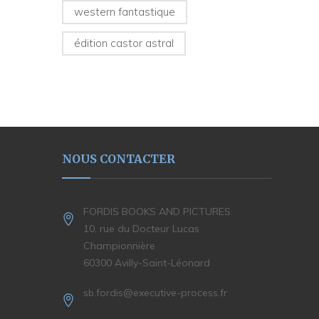
western fantastique
édition castor astral
NOUS CONTACTER
FORDIS BOOKS AND PICTURES
10, rue du Docteur Lucas
Championnière
60300 Avilly-Saint-Léonard
sb.fordis@executive-process.fr