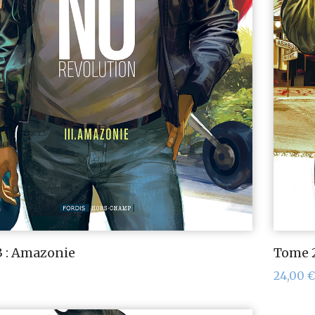
 : Amazonie
Tome 2
24,00
€