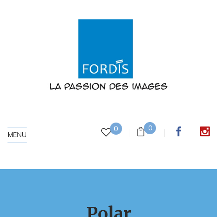
0
0
MENU
Polar