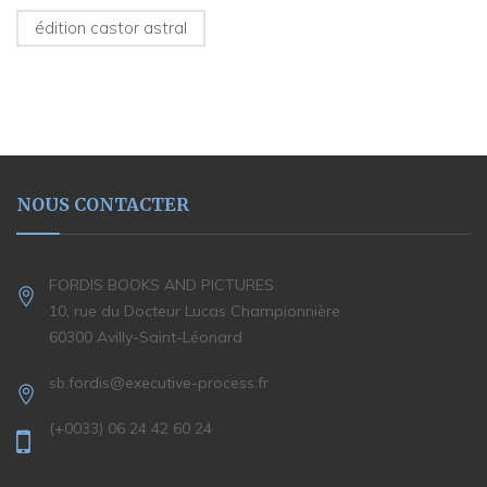
édition castor astral
NOUS CONTACTER
FORDIS BOOKS AND PICTURES
10, rue du Docteur Lucas Championnière
60300 Avilly-Saint-Léonard
sb.fordis@executive-process.fr
(+0033) 06 24 42 60 24