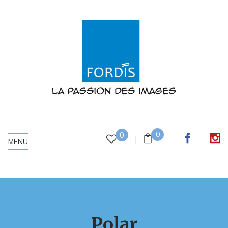
0
0
MENU
Polar