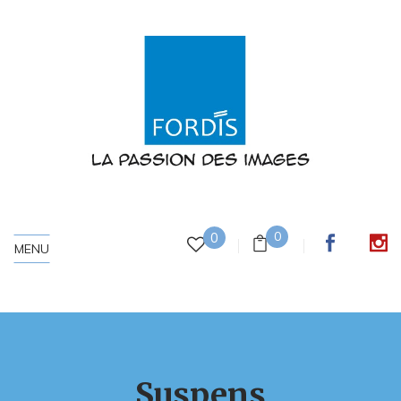
0
0
MENU
Suspens