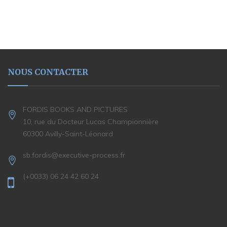
NOUS CONTACTER
FORDIS BOOKS AND PICTURES
10, rue du Docteur Lucas Championnière
60300 Avilly-Saint-Léonard
sb.fordis@executive-process.fr
(+0033) 06 24 42 60 24