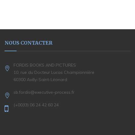
NOUS CONTACTER
FORDIS BOOKS AND PICTURES
10, rue du Docteur Lucas Championnière
60300 Avilly-Saint-Léonard
sb.fordis@executive-process.fr
(+0033) 06 24 42 60 24