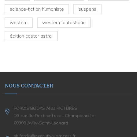
science-fiction humaniste
suspens
western
western fantastique
édition castor astral
NOUS CONTACTER
FORDIS BOOKS AND PICTURES
10, rue du Docteur Lucas Championnière
60300 Avilly-Saint-Léonard
sb.fordis@executive-process.fr