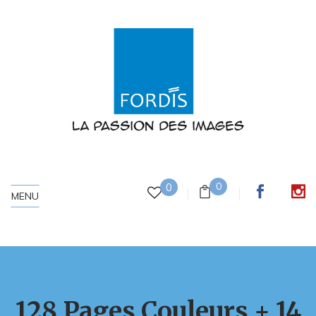
0
0
MENU
128 Pages Couleurs + 14