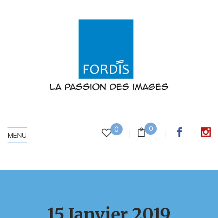
0
0
MENU
15 Janvier 2019