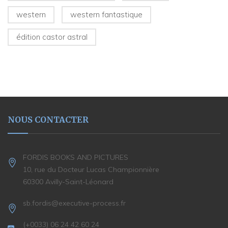
western
western fantastique
édition castor astral
NOUS CONTACTER
FORDIS BOOKS AND PICTURES
10, rue du Docteur Lucas Championnière
60300 Avilly-Saint-Léonard
sb.fordis@executive-process.fr
(+0033) 06 24 42 60 24