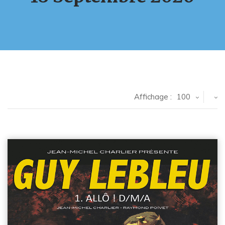
Affichage :
100