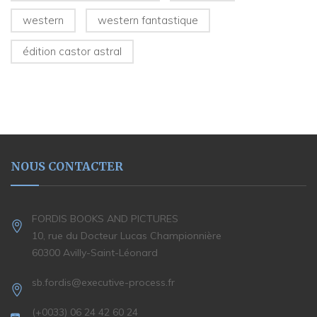
western
western fantastique
édition castor astral
NOUS CONTACTER
FORDIS BOOKS AND PICTURES
10, rue du Docteur Lucas Championnière
60300 Avilly-Saint-Léonard
sb.fordis@executive-process.fr
(+0033) 06 24 42 60 24