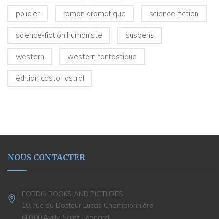
policier
roman dramatique
science-fiction
science-fiction humaniste
suspens
western
western fantastique
édition castor astral
NOUS CONTACTER
FORDIS BOOKS AND PICTURES
10, rue du Docteur Lucas Championnière
60300 Avilly-Saint-Léonard