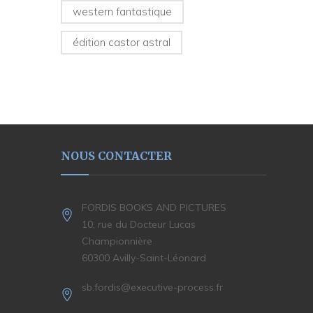
western fantastique
édition castor astral
NOUS CONTACTER
FORDIS BOOKS AND PICTURES
10, rue du Docteur Lucas
Championnière
60300 Avilly-Saint-Léonard
sb.fordis@executive-process.fr