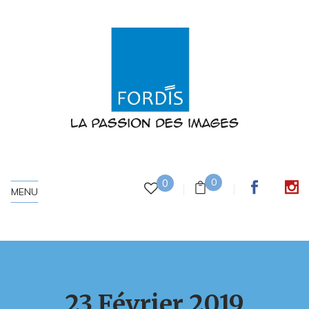
0
0
MENU
23 Février 2019