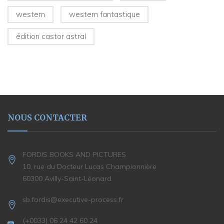
western
western fantastique
édition castor astral
NOUS CONTACTER
FORDIS BOOKS AND PICTURES
10, rue du Docteur Lucas Championnière
60300 Avilly-Saint-Léonard
sb.fordis@executive-process.fr
(+0033) 06 24 42 60 24