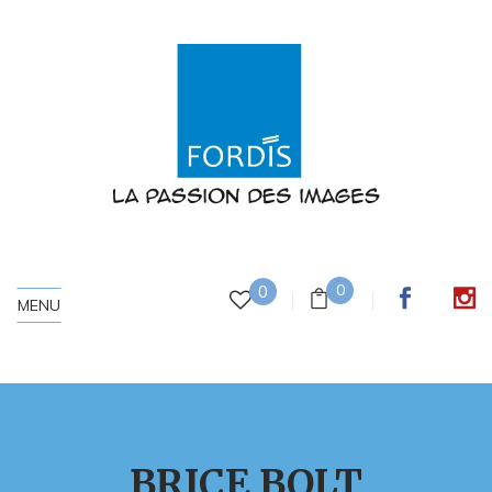
0
0
MENU
BRICE BOLT