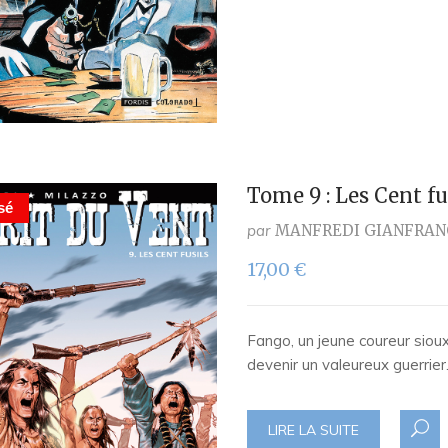
Tome 9 : Les Cent fu
sé
par
MANFREDI GIANFRAN
17,00
€
Fango, un jeune coureur sioux
devenir un valeureux guerrier.
LIRE LA SUITE