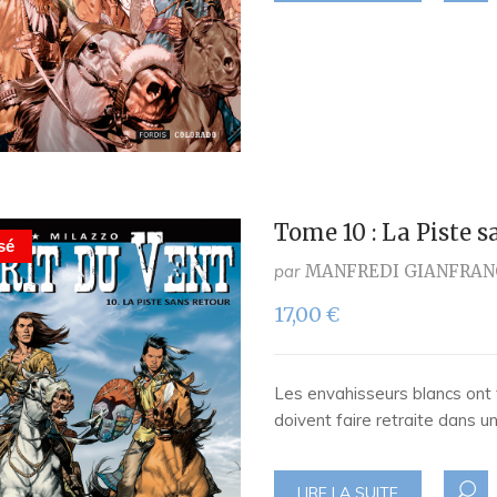
Tome 10 : La Piste s
sé
par
MANFREDI GIANFRAN
17,00
€
Les envahisseurs blancs ont t
doivent faire retraite dans 
LIRE LA SUITE