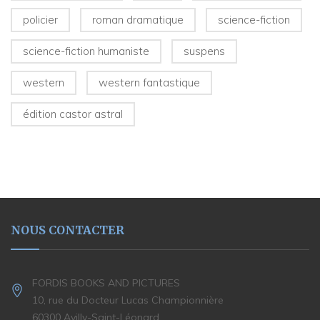
policier
roman dramatique
science-fiction
science-fiction humaniste
suspens
western
western fantastique
édition castor astral
NOUS CONTACTER
FORDIS BOOKS AND PICTURES
10, rue du Docteur Lucas Championnière
60300 Avilly-Saint-Léonard