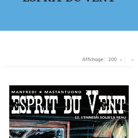
Affichage :
200