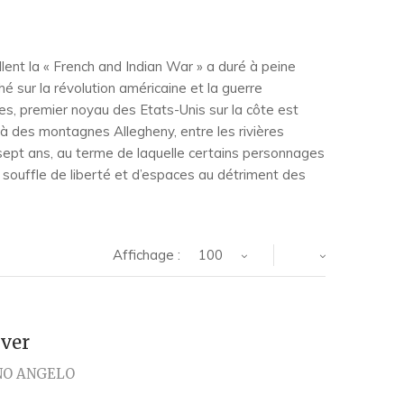
llent la « French and Indian War » a duré à peine
 sur la révolution américaine et la guerre
s, premier noyau des Etats-Unis sur la côte est
elà des montagnes Allegheny, entre les rivières
e sept ans, au terme de laquelle certains personnages
n souffle de liberté et d’espaces au détriment des
Affichage :
100
ver
NO ANGELO