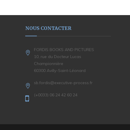
NOUS CONTACTER
FORDIS BOOKS AND PICTURES
10, rue du Docteur Lucas
Championnière
60300 Avilly-Saint-Léonard
sb.fordis@executive-process.fr
(+0033) 06 24 42 60 24