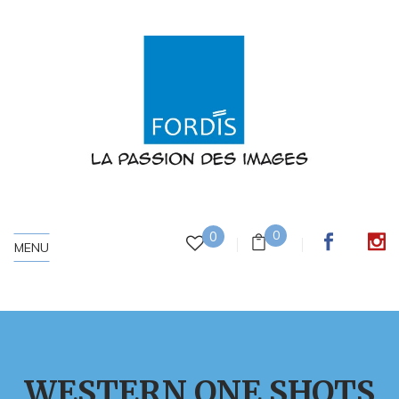
0
0
MENU
WESTERN ONE SHOTS