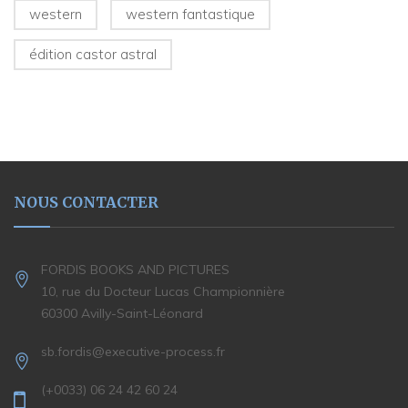
western
western fantastique
édition castor astral
NOUS CONTACTER
FORDIS BOOKS AND PICTURES
10, rue du Docteur Lucas Championnière
60300 Avilly-Saint-Léonard
sb.fordis@executive-process.fr
(+0033) 06 24 42 60 24