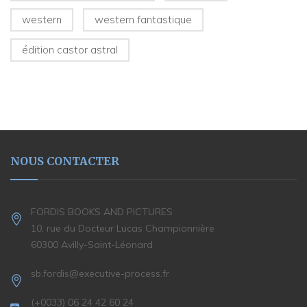
western
western fantastique
édition castor astral
NOUS CONTACTER
FORDIS BOOKS AND PICTURES
10, rue du Docteur Lucas Championnière
60300 Avilly-Saint-Léonard
sb.fordis@executive-process.fr
(+0033) 06 24 42 60 24