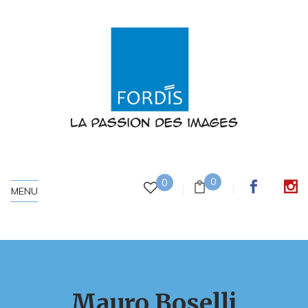
0
0
MENU
Mauro Boselli