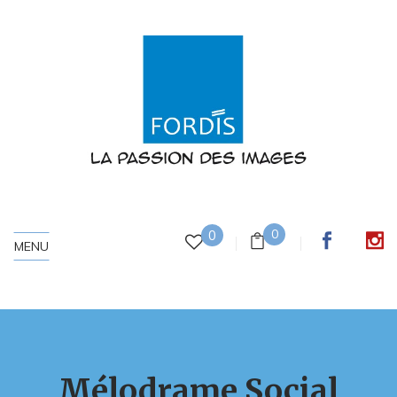
0
0
MENU
Mélodrame Social