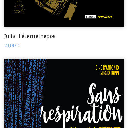
Julia : l’éternel repos
23,00
€