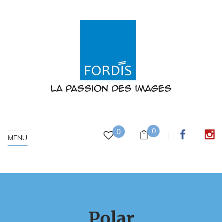
0
0
MENU
Polar