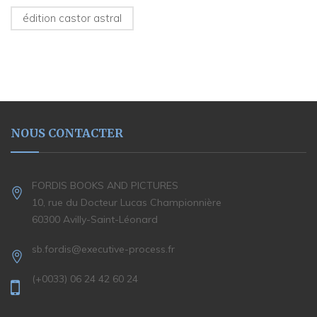
édition castor astral
NOUS CONTACTER
FORDIS BOOKS AND PICTURES
10, rue du Docteur Lucas Championnière
60300 Avilly-Saint-Léonard
sb.fordis@executive-process.fr
(+0033) 06 24 42 60 24