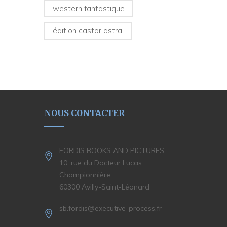
western fantastique
édition castor astral
NOUS CONTACTER
FORDIS BOOKS AND PICTURES
10, rue du Docteur Lucas
Championnière
60300 Avilly-Saint-Léonard
sb.fordis@executive-process.fr