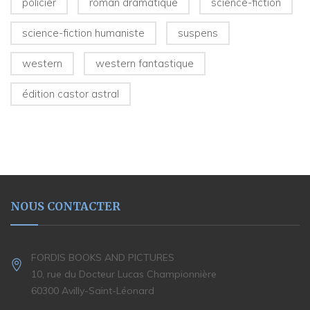
policier
roman dramatique
science-fiction
science-fiction humaniste
suspens
western
western fantastique
édition castor astral
NOUS CONTACTER
FORDIS BOOKS AND PICTURES
10, rue du Docteur Lucas Championnière
60300 Avilly-Saint-Léonard