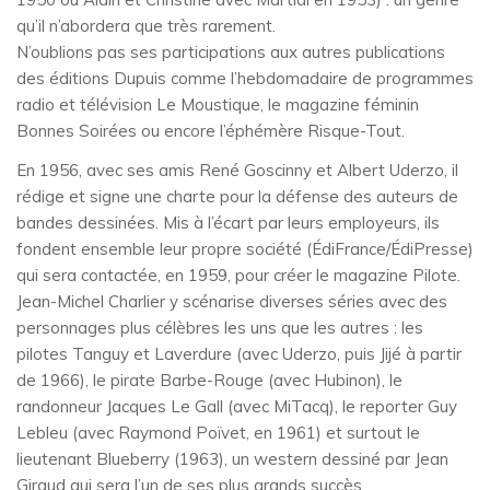
qu’il n’abordera que très rarement.
N’oublions pas ses participations aux autres publications
des éditions Dupuis comme l’hebdomadaire de programmes
radio et télévision Le Moustique, le magazine féminin
Bonnes Soirées ou encore l’éphémère Risque-Tout.
En 1956, avec ses amis René Goscinny et Albert Uderzo, il
rédige et signe une charte pour la défense des auteurs de
bandes dessinées. Mis à l’écart par leurs employeurs, ils
fondent ensemble leur propre société (ÉdiFrance/ÉdiPresse)
qui sera contactée, en 1959, pour créer le magazine Pilote.
Jean-Michel Charlier y scénarise diverses séries avec des
personnages plus célèbres les uns que les autres : les
pilotes Tanguy et Laverdure (avec Uderzo, puis Jijé à partir
de 1966), le pirate Barbe-Rouge (avec Hubinon), le
randonneur Jacques Le Gall (avec MiTacq), le reporter Guy
Lebleu (avec Raymond Poïvet, en 1961) et surtout le
lieutenant Blueberry (1963), un western dessiné par Jean
Giraud qui sera l’un de ses plus grands succès.