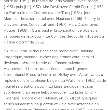
partir de 1951) ; la reprise de Jean Valhardi avec Paape
(1951) puis Jijé (1957), Kim Devil avec Gérald Forton (1953),
La Patrouille des Castors avec MiTacq (1954), Jean
Mermoz, chevalier du ciel avec Hubinon (1955), Thierry le
chevalier avec Carlos Laffond (1957), Marc Dacier avec
Paape (1958) … Sans oublier la conception de plusieurs
centaines de jeux pour « Le Coin des dégourdis » illustré par
Paape à partir de 1952.
En 1953, Jean-Michel Charlier se marie avec Christine
Lagarrigue, mannequin chez des grands couturiers, et
deviendra père de famille dès l’année suivante.
Auparavant, il fournit des scénarios pour l’agence
International Press, à l’instar de Belloy avec Albert Uderzo
replacé dans le quotidien belge « La Wallonie » (1951) ou de
nouvelles créations pour « La Libre Belgique » et son
supplément jeunesse hebdomadaire « La Libre Junior » :
Tiger Joe (encore avec Hubinon, en 1950) ; et quelques
séries humoristiques (Fanfan et Polo avec Attanasio en
1950 ou Alain et Christine avec Martial en 1953) : un genre