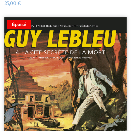
25,00
€
Épuisé