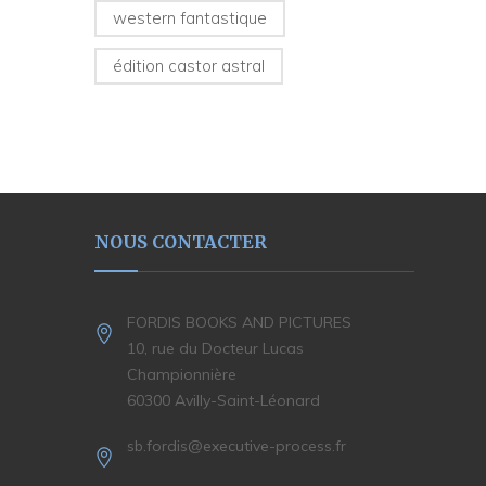
western fantastique
édition castor astral
NOUS CONTACTER
FORDIS BOOKS AND PICTURES
10, rue du Docteur Lucas
Championnière
60300 Avilly-Saint-Léonard
sb.fordis@executive-process.fr