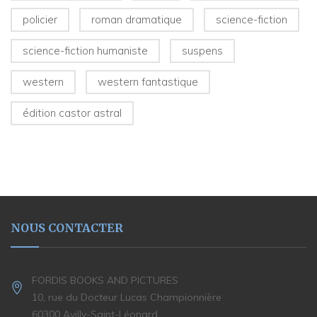
policier
roman dramatique
science-fiction
science-fiction humaniste
suspens
western
western fantastique
édition castor astral
NOUS CONTACTER
FORDIS BOOKS AND PICTURES
10, rue du Docteur Lucas Championnière
60300 Avilly-Saint-Léonard