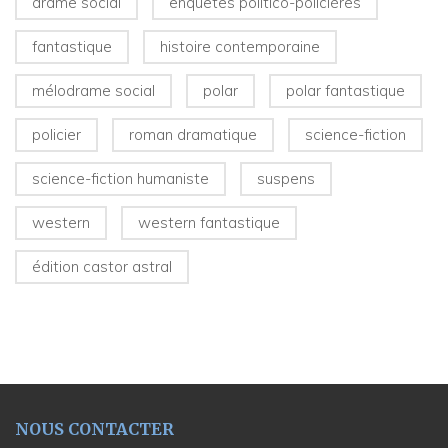
drame social
enquêtes politico-policières
fantastique
histoire contemporaine
mélodrame social
polar
polar fantastique
policier
roman dramatique
science-fiction
science-fiction humaniste
suspens
western
western fantastique
édition castor astral
NOUS CONTACTER