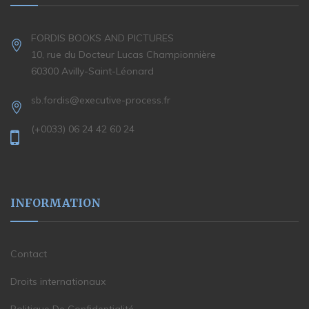
FORDIS BOOKS AND PICTURES
10, rue du Docteur Lucas Championnière
60300 Avilly-Saint-Léonard
sb.fordis@executive-process.fr
(+0033) 06 24 42 60 24
INFORMATION
Contact
Droits internationaux
Politique De Confidentialité