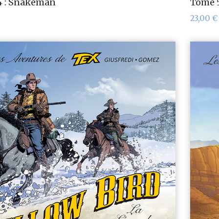
4 : Snakeman
Tome 5
23,00
€